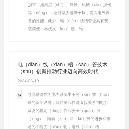
损害，如潮湿（shī）、腐蚀、机械（xiè）损伤
等（děng），还能减少电磁干扰，提高电气设
备的性能。此外，电（diàn）线槽管还具有安
装简便、布线灵（líng）活、维···
电（diàn）线（xiàn）槽（cáo）管技术
（shù）创新推动行业迈向高效时代
2024-06-19
电线槽管作为电力系统中不可（kě）或（huò）
缺的基础设施，其质量和性能直接关系到电力
系统的稳定（dìng）性和安全（quán）性
（xìng）。随着（zhe）科（kē）技的进步和市
场的不断变（biàn）化，电线（xiàn）槽