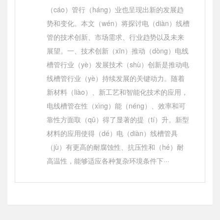
（cáo）管行（háng）业也呈现出新的发展趋
势和变化。本文（wén）将探讨电（diàn）线槽
管的技术创新、市场需求、行业趋势以及未来
展望。一、技术创新（xīn）推动（dòng）电线
槽管行业（yè）发展技术（shù）创新是推动电
线槽管行业（yè）持续发展的关键动力。随着
新材料（liào）、新工艺和智能化技术的应用，
电线槽管在性（xìng）能（néng）、效率和可
靠性方面取（qǔ）得了显著的提（tí）升。新型
材料的应用使得（dé）电（diàn）线槽管具
（jù）有更高的耐腐蚀性、抗压性和（hé）耐
高温性，能够适应各种复杂环境条件下···