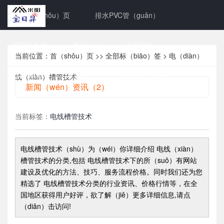
网站首（shǒu）页
排水PVC管（guǎn）
PVC电力管
产品中心
工程案例
当前位置：
首（shǒu）页
>>
全部标（biāo）签
> 电（diàn）
新闻资讯
关于我们
联系我们（men）
线（xiàn）槽管技术
新闻（wén）资讯（2）
当前标签：
电线槽管技术
电线槽管技术（shù）
为（wéi）你详细介绍
电线（xiàn）
槽管技术
的分类,包括
电线槽管技术
下的所（suǒ）有网站
建设及优化的方法、技巧、服务流程价格。同时我们还为您
精选了
电线槽管技术
分类的行业资讯、价格行情等，在全
国地区获得用户好评，欲了解（jiě）更多详细信息,请点
（diǎn）击访问!