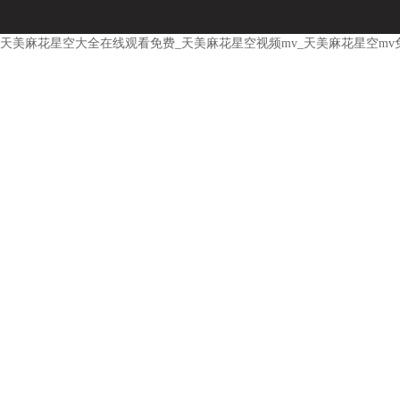
天美麻花星空大全在线观看免费_天美麻花星空视频mv_天美麻花星空mv