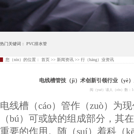
热门关键词：
PVC排水管
您（nín）的位置：
首页
>>
新闻资讯
>>
行（háng）业资讯
电线槽管技（jì）术创新引领行业（yè）
阅（yuè）读人（rén）数：1
电线槽（cáo）管作（zuò）为
（bú）可或缺的组成部分，其在
重要的作用。随（suí）着科（