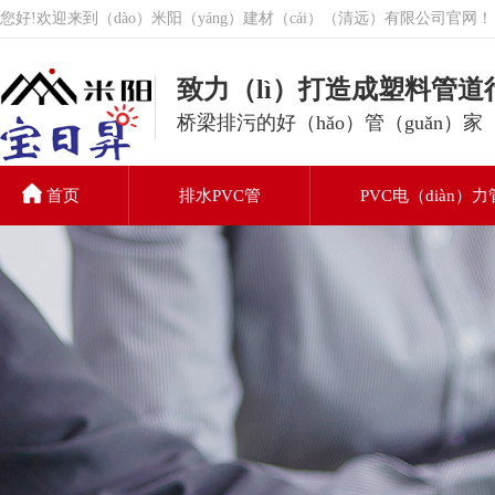
您好!欢迎来到（dào）米阳（yáng）建材（cái）（清远）有限公司官网！
致力（lì）打造成塑料管道
桥梁排污的好（hǎo）管（guǎn）家
首页
排水PVC管
PVC电（diàn）力
PVC排水管
关于我们（men）
联系我们