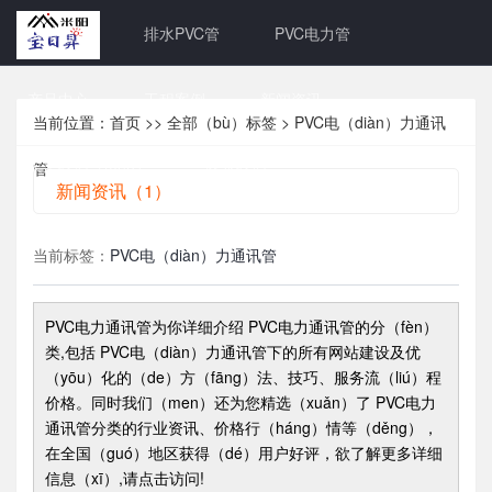
网站首页
排水PVC管
PVC电力管
产品中心
工程案例
新闻资讯
当前位置：
首页
>>
全部（bù）标签
> PVC电（diàn）力通讯
关于我们（men）
联系我们
管
新闻资讯（1）
当前标签：
PVC电（diàn）力通讯管
PVC电力通讯管
为你详细介绍
PVC电力通讯管
的分（fèn）
类,包括
PVC电（diàn）力通讯管
下的所有网站建设及优
（yōu）化的（de）方（fāng）法、技巧、服务流（liú）程
价格。同时我们（men）还为您精选（xuǎn）了
PVC电力
通讯管
分类的行业资讯、价格行（háng）情等（děng），
在全国（guó）地区获得（dé）用户好评，欲了解更多详细
信息（xī）,请点击访问!