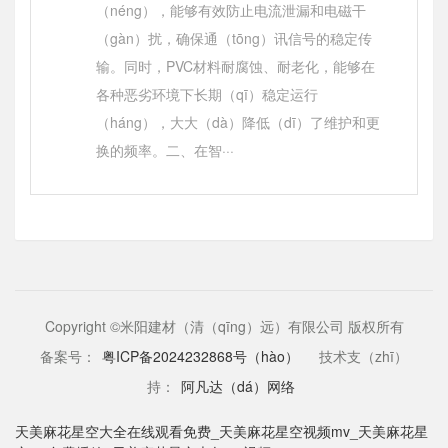
（néng），能够有效防止电流泄漏和电磁干
（gàn）扰，确保通（tōng）讯信号的稳定传
输。同时，PVC材料耐腐蚀、耐老化，能够在
各种恶劣环境下长期（qī）稳定运行
（háng），大大（dà）降低（dī）了维护和更
换的频率。二、在智···
Copyright ©米阳建材（清（qīng）远）有限公司 版权所有
备案号：
粤ICP备2024232868号（hào）
技术支（zhī）
持：
阿凡达（dá）网络
天美麻花星空大全在线观看免费_天美麻花星空视频mv_天美麻花星