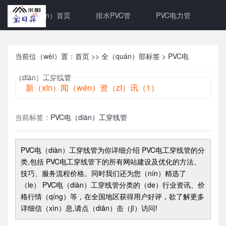
网站（zhàn）首页
排水PVC管
PVC电力管
产品中（zhōng）心（xīn）
工程案例
当前位（wèi）置：
首页
>>
全（quán）部标签
> PVC电
新（xīn）闻资讯
关于我们
联系（xì）我们
（diàn）工穿线管
新（xīn）闻（wén）资（zī）讯（1）
当前标签：
PVC电（diàn）工穿线管
PVC电（diàn）工穿线管
为你详细介绍
PVC电工穿线管
的分
类,包括
PVC电工穿线管
下的所有网站建设及优化的方法、
技巧、服务流程价格。同时我们还为您（nín）精选了
（le）
PVC电（diàn）工穿线管
分类的（de）行业资讯、价
格行情（qíng）等，在全国地区获得用户好评，欲了解更多
详细信（xìn）息,请点（diǎn）击（jī）访问!