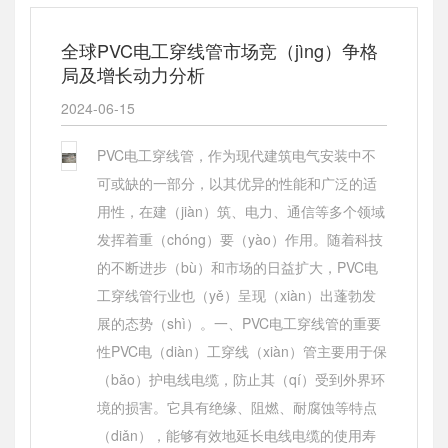
全球PVC电工穿线管市场竞（jìng）争格
局及增长动力分析
2024-06-15
PVC电工穿线管，作为现代建筑电气安装中不
可或缺的一部分，以其优异的性能和广泛的适
用性，在建（jiàn）筑、电力、通信等多个领域
发挥着重（chóng）要（yào）作用。随着科技
的不断进步（bù）和市场的日益扩大，PVC电
工穿线管行业也（yě）呈现（xiàn）出蓬勃发
展的态势（shì）。一、PVC电工穿线管的重要
性PVC电（diàn）工穿线（xiàn）管主要用于保
（bǎo）护电线电缆，防止其（qí）受到外界环
境的损害。它具有绝缘、阻燃、耐腐蚀等特点
（diǎn），能够有效地延长电线电缆的使用寿