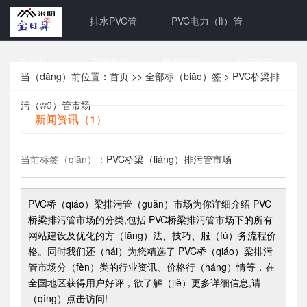
网站首页
排水PVC管
PVC电力（lì）管
产品中心
工程案例
新闻资讯
关于我们
当（dāng）前位置：
首页
>>
全部标（biāo）签
> PVC桥梁排
联系我们
污（wū）管市场
新闻资讯（1）
当前标签（qiān）：
PVC桥梁（liáng）排污管市场
PVC桥（qiáo）梁排污管（guǎn）市场
为你详细介绍
PVC
桥梁排污管市场
的分类,包括
PVC桥梁排污管市场
下的所有
网站建设及优化的方（fāng）法、技巧、服（fú）务流程价
格。同时我们还（hái）为您精选了
PVC桥（qiáo）梁排污
管市场
分（fèn）类的行业资讯、价格行（háng）情等，在
全国地区获得用户好评，欲了解（jiě）更多详细信息,请
（qǐng）点击访问!