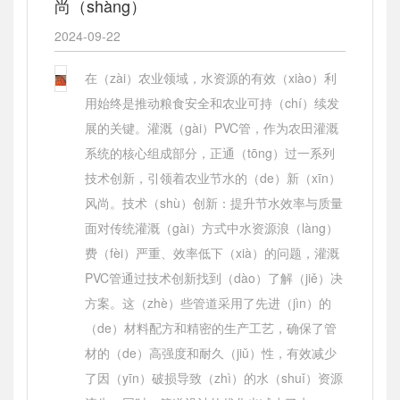
尚（shàng）
2024-09-22
在（zài）农业领域，水资源的有效（xiào）利
用始终是推动粮食安全和农业可持（chí）续发
展的关键。灌溉（gài）PVC管，作为农田灌溉
系统的核心组成部分，正通（tōng）过一系列
技术创新，引领着农业节水的（de）新（xīn）
风尚。技术（shù）创新：提升节水效率与质量
面对传统灌溉（gài）方式中水资源浪（làng）
费（fèi）严重、效率低下（xià）的问题，灌溉
PVC管通过技术创新找到（dào）了解（jiě）决
方案。这（zhè）些管道采用了先进（jìn）的
（de）材料配方和精密的生产工艺，确保了管
材的（de）高强度和耐久（jiǔ）性，有效减少
了因（yīn）破损导致（zhì）的水（shuǐ）资源