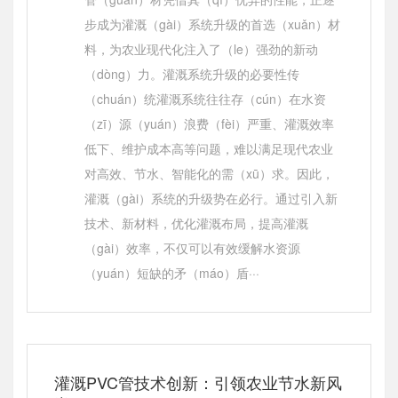
步成为灌溉（gài）系统升级的首选（xuǎn）材
料，为农业现代化注入了（le）强劲的新动
（dòng）力。灌溉系统升级的必要性传
（chuán）统灌溉系统往往存（cún）在水资
（zī）源（yuán）浪费（fèi）严重、灌溉效率
低下、维护成本高等问题，难以满足现代农业
对高效、节水、智能化的需（xū）求。因此，
灌溉（gài）系统的升级势在必行。通过引入新
技术、新材料，优化灌溉布局，提高灌溉
（gài）效率，不仅可以有效缓解水资源
（yuán）短缺的矛（máo）盾···
灌溉PVC管技术创新：引领农业节水新风