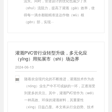
流失。同时，管道设计的优化也减少了水
（shuǐ）流阻力，提高了灌溉（gài）效率，使
得每一滴水都能精准送达作物（wù）根
（gēn）部，实现···
灌溉PVC管行业转型升级，多元化应
（yīng）用拓展市（shì）场边界
2024-06-13
随着农业现代化的不断推进，灌溉技术作为农
（nóng）业生产中不可或缺的一环，正逐渐受
到更多的关注。其中，灌溉PVC管作为（wéi）
一种高效、环保的灌溉材料，其重要性
（xìng）日益凸显。本文将从行业趋势、技术