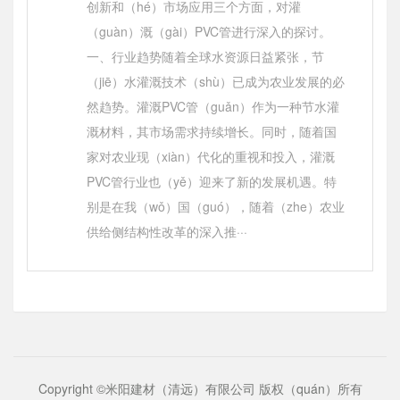
创新和（hé）市场应用三个方面，对灌
（guàn）溉（gài）PVC管进行深入的探讨。
一、行业趋势随着全球水资源日益紧张，节
（jiē）水灌溉技术（shù）已成为农业发展的必
然趋势。灌溉PVC管（guǎn）作为一种节水灌
溉材料，其市场需求持续增长。同时，随着国
家对农业现（xiàn）代化的重视和投入，灌溉
PVC管行业也（yě）迎来了新的发展机遇。特
别是在我（wǒ）国（guó），随着（zhe）农业
供给侧结构性改革的深入推···
Copyright ©米阳建材（清远）有限公司 版权（quán）所有