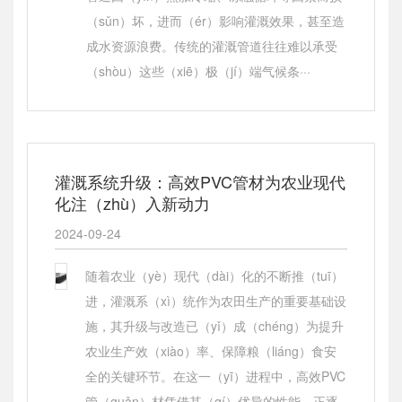
（sǔn）坏，进而（ér）影响灌溉效果，甚至造
成水资源浪费。传统的灌溉管道往往难以承受
（shòu）这些（xiē）极（jí）端气候条···
灌溉系统升级：高效PVC管材为农业现代
化注（zhù）入新动力
2024-09-24
随着农业（yè）现代（dài）化的不断推（tuī）
进，灌溉系（xì）统作为农田生产的重要基础设
施，其升级与改造已（yǐ）成（chéng）为提升
农业生产效（xiào）率、保障粮（liáng）食安
全的关键环节。在这一（yī）进程中，高效PVC
管（guǎn）材凭借其（qí）优异的性能，正逐