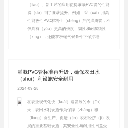
（liào）、新工艺的应用使得灌溉PVC管的性能
得（dé）到了显著提升。例如，采（cǎi）用高
性能改性PVC材料生（shēng）产的灌溉管，不
仅具有（yǒu）更高的强度、韧性和耐腐蚀性
（xìng），还能在极端气候条件下保持稳···
灌溉PVC管标准再升级，确保农田水
（shuǐ）利设施安全耐用
2024-09-28
在农业现代化快（kuài）速发展的今（jīn）
天，农田水利设施作为保障（zhàng）粮
（liáng）食生产、促进（jìn）农村经济（jì）发
展的重要基础设施，其安全性与耐用性日益受