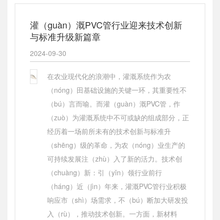
灌（guàn）溉PVC管行业迎来技术创新
与标准升级新篇章
2024-09-30
在农业现代化的浪潮中，灌溉系统作为农
（nóng）田基础设施的关键一环，其重要性不
（bú）言而喻。而灌（guàn）溉PVC管，作
（zuò）为灌溉系统中不可或缺的组成部分，正
经历着一场前所未有的技术创新与标准升
（shēng）级的革命，为农（nóng）业生产的
可持续发展注（zhù）入了新的活力。技术创
（chuàng）新：引（yǐn）领行业前行
（háng）近（jìn）年来，灌溉PVC管行业积极
响应市（shì）场需求，不（bú）断加大研发投
入（rù），推动技术创新。一方面，新材料