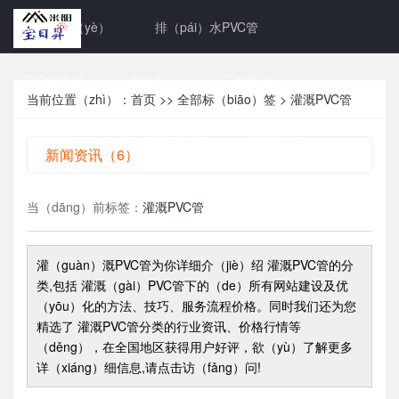
网站首页（yè）
排（pái）水PVC管
PVC电力管
产品中心
工程案例
当前位置（zhì）：
首页
>>
全部标（biāo）签
> 灌溉PVC管
新闻资讯
关于（yú）我们
联系我们
新闻资讯（6）
当（dāng）前标签：
灌溉PVC管
灌（guàn）溉PVC管
为你详细介（jiè）绍
灌溉PVC管
的分
类,包括
灌溉（gài）PVC管
下的（de）所有网站建设及优
（yōu）化的方法、技巧、服务流程价格。同时我们还为您
精选了
灌溉PVC管
分类的行业资讯、价格行情等
（děng），在全国地区获得用户好评，欲（yù）了解更多
详（xiáng）细信息,请点击访（fǎng）问!