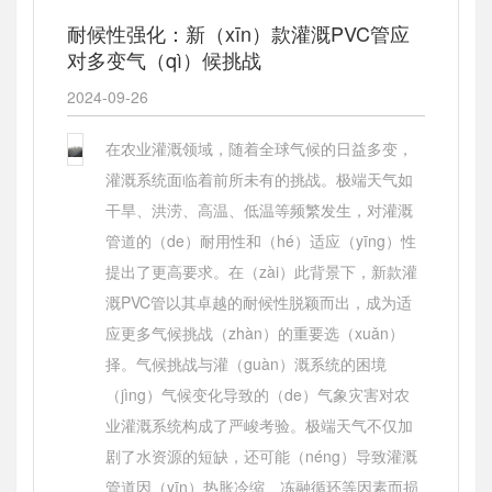
耐候性强化：新（xīn）款灌溉PVC管应
对多变气（qì）候挑战
2024-09-26
在农业灌溉领域，随着全球气候的日益多变，
灌溉系统面临着前所未有的挑战。极端天气如
干旱、洪涝、高温、低温等频繁发生，对灌溉
管道的（de）耐用性和（hé）适应（yīng）性
提出了更高要求。在（zài）此背景下，新款灌
溉PVC管以其卓越的耐候性脱颖而出，成为适
应更多气候挑战（zhàn）的重要选（xuǎn）
择。气候挑战与灌（guàn）溉系统的困境
（jìng）气候变化导致的（de）气象灾害对农
业灌溉系统构成了严峻考验。极端天气不仅加
剧了水资源的短缺，还可能（néng）导致灌溉
管道因（yīn）热胀冷缩、冻融循环等因素而损