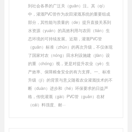
到社会各界的广泛关（guān）注。其（qí）
中，灌溉PVC管作为农田灌溉系统的重要组成
部分，其性能与质量的（de）提升直接关系到
水资源（yuán）的高效利用与农田（tián）生
态环境的可持续发展。近期，灌溉PVC管
（guǎn）标准（zhǔn）的再次升级，不仅体现
了国家对农（nóng）田水利设施建（jiàn）设
的重（chóng）视，更是对提升农业（yè）生
产效率、保障粮食安全的有力支撑。一、标准
升级（jí）的背景与意义随着农业灌溉技术的不
断（duàn）进步和（hé）环保要求的日益严
格，传统灌溉（gài）PVC管（guǎn）在材
（cái）料强度、耐···