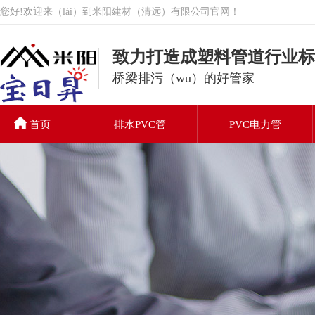
您好!欢迎来（lái）到米阳建材（清远）有限公司官网！
致力打造成塑料管道行业标（
桥梁排污（wū）的好管家
首页
排水PVC管
PVC电力管
PVC排水管
联（lián）系我们