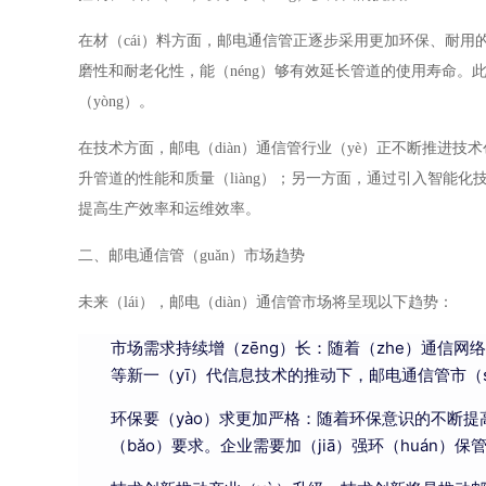
在材（cái）料方面，邮电通信管正逐步采用更加环保、耐用的
磨性和耐老化性，能（néng）够有效延长管道的使用寿命。此外
（yòng）。
在技术方面，邮电（diàn）通信管行业（yè）正不断推进技术创
升管道的性能和质量（liàng）；另一方面，通过引入智能化技术
提高生产效率和运维效率。
二、邮电通信管（guǎn）市场趋势
未来（lái），邮电（diàn）通信管市场将呈现以下趋势：
市场需求持续增（zēng）长：随着（zhe）通信
等新一（yī）代信息技术的推动下，邮电通信管市（
环保要（yào）求更加严格：随着环保意识的不断提
（bǎo）要求。企业需要加（jiā）强环（huán）