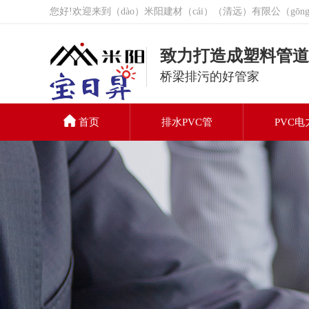
您好!欢迎来到（dào）米阳建材（cái）（清远）有限公（gō
致力打造成塑料管道
桥梁排污的好管家
首页
排水PVC管
PVC电
PVC排水管
（guǎn）
联系我们