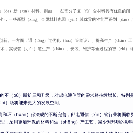
（de）新（xīn）材料。例如，一些高分子复（fù）合材料具有优良的耐（
，一些新型（xíng）金属材料也因（yīn）其优异的性能而得到（dào
新。一方面，通（tōng）过优化（huà）管道设计、提高生产（chǎn）工
，实现管（guǎn）道生产（chǎn）、安装、维护等全过程的智（zhì）能
网络的不（bú）断扩展和升级，对邮电通信管的需求将持续增长。特别
shì）场将迎来更大的发展空间。
高和环（huán）保法规的不断完善，邮电通信（xìn）管行业将面临
保管理，采用更加环保的材料和生（shēng）产工艺，减少对环境的影