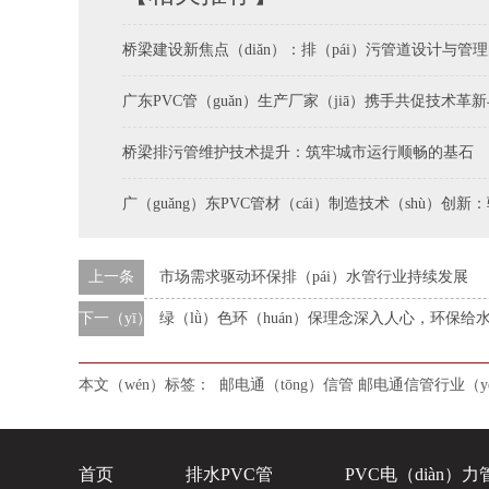
桥梁建设新焦点（diǎn）：排（pái）污管道设计与管理
广东PVC管（guǎn）生产厂家（jiā）携手共促技术革
桥梁排污管维护技术提升：筑牢城市运行顺畅的基石
广（guǎng）东PVC管材（cái）制造技术（shù）创新
上一条
市场需求驱动环保排（pái）水管行业持续发展
下一（yī）条
绿（lǜ）色环（huán）保理念深入人心，环保
本文（wén）标签：
邮电通（tōng）信管
邮电通信管行业（y
首页
排水PVC管
PVC电（diàn）力