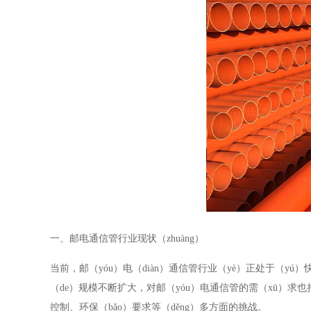
一、邮电通信管行业现状（zhuàng）
当前，邮（yóu）电（diàn）通信管行业（yè）正处于（
（de）规模不断扩大，对邮（yóu）电通信管的需（xū）求
控制、环保（bǎo）要求等（děng）多方面的挑战。