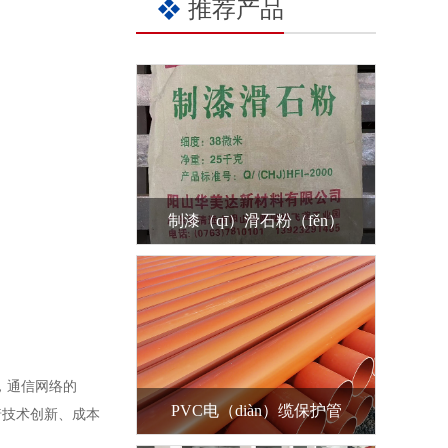
推荐产品
制漆（qī）滑石粉（fěn）
用，通信网络的
PVC电（diàn）缆保护管
着技术创新、成本