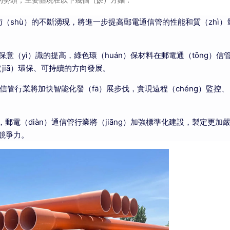
）的勢頭，主要體現在以下幾個（gè）方麵：
（shù）的不斷湧現，將進一步提高郵電通信管的性能和質（zhì）
環保意（yì）識的提高，綠色環（huán）保材料在郵電通（tōng）信管
jiā）環保、可持續的方向發展。
行業將加快智能化發（fā）展步伐，實現遠程（chéng）監控、自
郵電（diàn）通信管行業將（jiāng）加強標準化建設，製定更加
業競爭力。