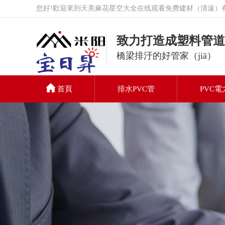
您好!歡迎來到天美麻花星空大全在线观看免费建材（清遠）有
致力打造成塑料管道
橋梁排汙的好管家（jiā）
首頁
排水PVC管
PVC電
PVC排水管
聯係我們