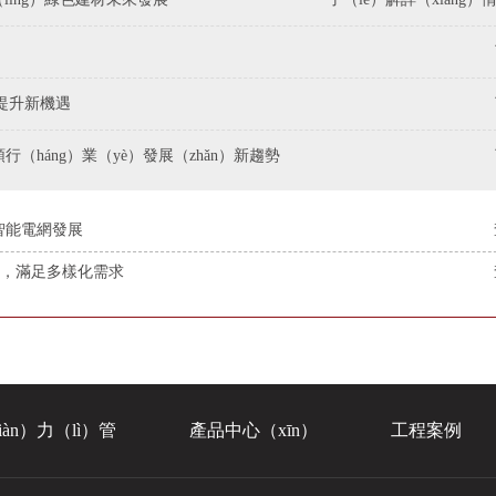
質提升新機遇
行（háng）業（yè）發展（zhǎn）新趨勢
智能電網發展
ú），滿足多樣化需求
iàn）力（lì）管
產品中心（xīn）
工程案例