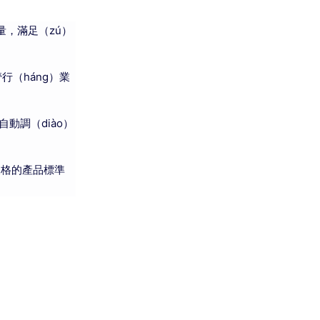
量，滿足（zú）
行（háng）業
動調（diào）
嚴格的產品標準