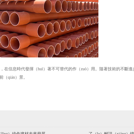
載體，在信息時代發揮（huī）著不可替代的作（zuò）用。隨著技術的不斷
（qián）景。
（lǐng）綠色建材未來發展
了（le）解詳（xiáng）情（