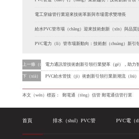
電工穿線管行業迎來技術革新與市場需求雙增長
給水PVC管市場（chǎng）迎來技術創新（xīn）與品
PVC電力（lì）管市場新動向：技術創（chuàng）新引領
上一條（tiáo）
電力通訊管技術創新引領行業變革（gé），助力
下（xià）一條
PVC給水管技（jì）術創新引領行業新潮流（li
本文（wén）標簽：
郵電通（tōng）信管
郵電通信管行業
首頁
排水（shuǐ）PVC管
PVC電（d