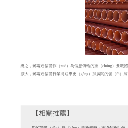
總之，郵電通信管作（zuò）為信息傳輸的重（chóng）要
擴大，郵電通信管行業將迎來更（gèng）加廣闊的發（fā）展前
【相關推薦】
PVC管道（dào）行（háng）業新趨勢：技術創新引領