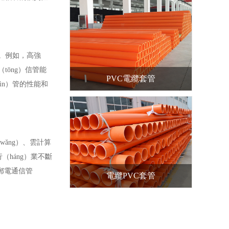
。例如，高強
tōng）信管能
PVC電纜套管
ìn）管的性能和
ǎng）、雲計算
（háng）業不斷
郵電通信管
電纜PVC套管