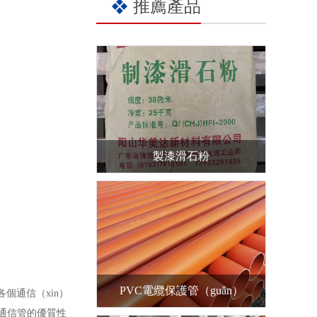
推薦產品
製漆滑石粉
PVC電纜保護管（guǎn）
個通信（xìn）
通信管的優質性