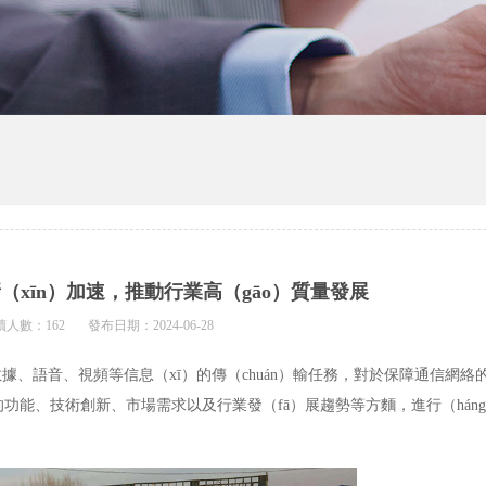
（xīn）加速，推動行業高（gāo）質量發展
讀人數：162
發布日期：2024-06-28
、語音、視頻等信息（xī）的傳（chuán）輸任務，對於保障通信網絡
管的功能、技術創新、市場需求以及行業發（fā）展趨勢等方麵，進行（hán