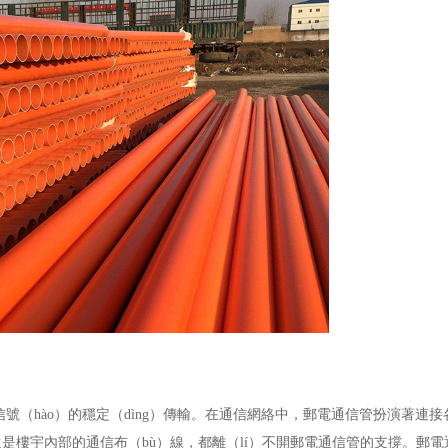
號（hào）的穩定（dìng）傳輸。在通信網絡中，郵電通信管扮演著連接各
是樓宇內部的通信布（bù）線，都離（lí）不開郵電通信管的支撐。郵電