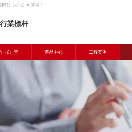
限公（gōng）司官網！
行業標杆
力（lì）管
產品中心
工程案例