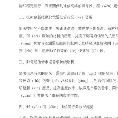
能和穩定運行，直接關係到通信網絡的可靠性、穩（wěn）定性
二、技術創新推動郵電通信管行業（yè）發展
隨著技術的不斷進步，郵電通信管行業也在不斷創新。新材料
度、耐（nài）腐蝕的材料的應用，提高了郵電通信管的抗壓能力
（néng）夠實時監測通信線路的狀態，及時發現並解決問（wèn
質（zhì）量，也推動了行業的（de）快速發（fā）展。
三、郵電通信管市場需求持續增長
隨著信息時代的到來，通信行業得到了迅（xùn）猛的發展，對
等技術（shù）的普（pǔ）及和應用（yòng），對通信網絡
研發新（xīn）產品、提高生產效率，以滿足市場的需求。同
（guǎn）行業提供了廣闊的市場空間。
四、郵（yóu）電（diàn）通信管行業發展趨勢