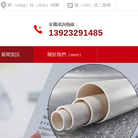
網（wǎng）站（zhàn）地圖
微（wēi）信二維碼
全國谘詢熱線：
13923291485
新聞資訊
關於我們（men）