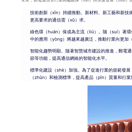
未來，郵電通信管行業將繼續保（bǎo）持快速發展（zhǎn
技術創新（xīn）持續推動。新材料、新工藝和新技術
更高要求的通信需（xū）求。
綠色環（huán）保成為主流（liú）。隨（suí）著
中的應用（yòng）將越來越廣泛，推動行業向更加（
智能化趨勢明顯。隨著智慧城市建設的推進，郵電通信管
節等功能，提高通信網絡的智能化水平。
標準化建設（shè）加強。為了促進行業的規範發展，
（zhǔn）和檢測標準，提高產品（pǐn）質量和行