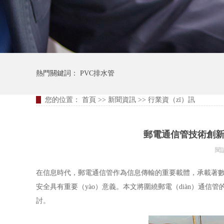
熱門關鍵詞：
PVC排水管
您的位置：
首頁
>>
新聞資訊
>>
行業資（zī）訊
郵電通信管技術創新
閱
在信息時代，郵電通信管作為信息傳輸的重要載體，承載著數據
安全具有重要（yào）意義。本文將圍繞郵電（diàn）通信
討。