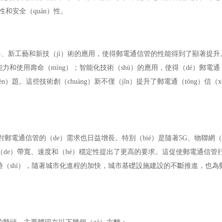
和安全（quán）性。
、新工藝和新技（jì）術的應用，使得郵電通信管的性能得到了顯著提升
和使用壽命（mìng）；智能化技術（shù）的應用，使得（dé）郵電通（
）題。這些技術創（chuàng）新不僅（jǐn）提升了郵電通（tōng）信（x
郵電通信管的（de）需求也日益增長。特別（bié）是隨著5G、物聯網（w
的（de）帶寬、速度和（hé）穩定性提出了更高的要求。這促使郵電通信管行
時（shí），隨著城市化進程的加快，城市基礎設施建設的不斷推進，也為