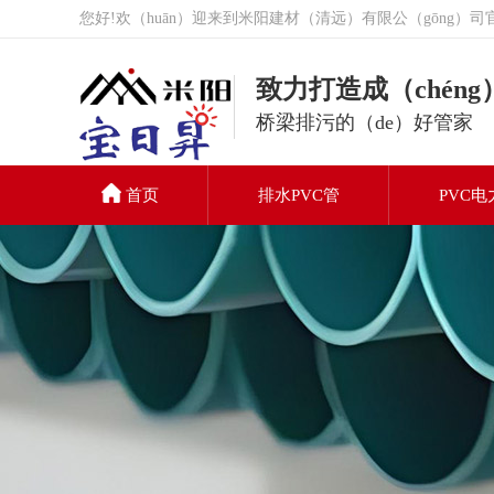
您好!欢（huān）迎来到米阳建材（清远）有限公（gōng）司官
致力打造成（chén
桥梁排污的（de）好管家
首页
排水PVC管
PVC电
PVC排水管
联系我们（men）