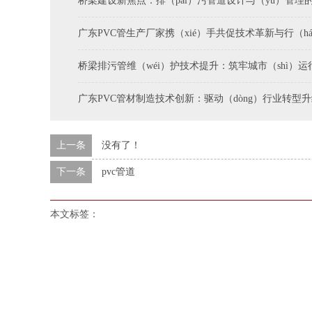
桥梁建设新焦点：排（pái）污管道设计与（yǔ）管理的智
广东PVC管生产厂家携（xié）手共促技术革新与行（há
桥梁排污管维（wéi）护技术提升：筑牢城市（shì）
广东PVC管材制造技术创新：驱动（dòng）行业转型
上一条
没有了！
下一条
pvc管道
本文标签：