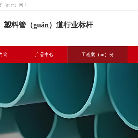
（guān）网！
g）塑料管（guǎn）道行业标杆
力管
产品中心
工程案（àn）例