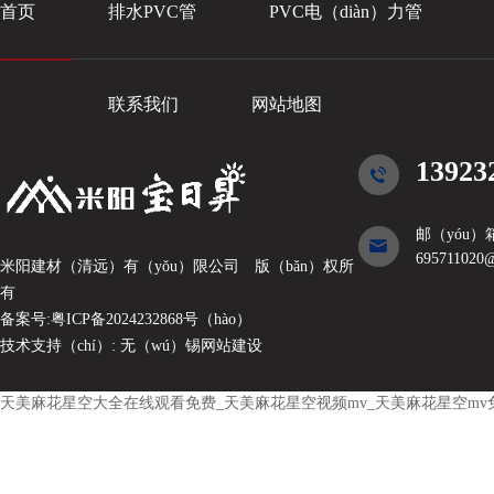
首页
排水PVC管
PVC电（diàn）力管
联系我们
网站地图
13923
邮（yóu）箱
695711020
米阳建材（清远）有（yǒu）限公司
版（bǎn）权所
有
备案号:
粤ICP备2024232868号（hào）
技术支持（chí）:
无（wú）锡网站建设
天美麻花星空大全在线观看免费_天美麻花星空视频mv_天美麻花星空mv