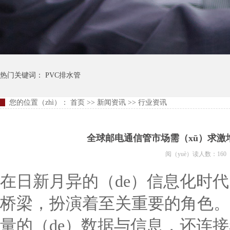
热门关键词：
PVC排水管
您的位置（zhì）：
首页
>>
新闻资讯
>>
行业资讯
全球邮电通信管市场需（xū）求激增
阅（yuè）读人数：160
在日新月异的（de）信息化时
桥梁，扮演着至关重要的角色。它不
量的（de）数据与信息，还连接