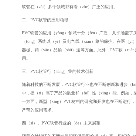
软管在（zài）多个领域都有着（zhe）广泛的应用。
二、PVC软管的应用领域
PVC软管的应用（yòng）领域十分（fèn）广泛，几乎涵
（tōng）系统以（yǐ）及电气线（xiàn）路的保护。在医
器械、药（yào）品输（shū）送等方面。此外，PVC软（ru
用。
三、PVC软管行（háng）业的技术创新
随着科技的不断发展，PVC软管行业也在不断创新和进步（bù）
中，提（tí）高了产品的质量和（hé）性（xìng）能。例如，
一方面，新型（xíng）PVC材料的研究和开发也在不断进行
严苛的应用需求。
四（sì）、PVC软管行业的（de）未来展望