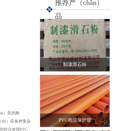
推荐产（chǎn）
品
制漆滑石粉
ōu）良的耐
PVC电缆保护管
shì）应各种复杂
些特点使得PVC