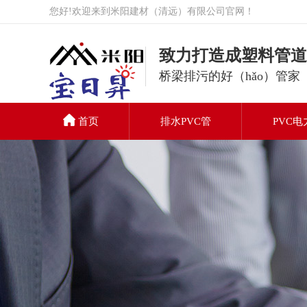
您好!欢迎来到米阳建材（清远）有限公司官网！
致力打造成塑料管道
桥梁排污的好（hǎo）管家
首页
排水PVC管
PVC电
PVC排（pái）水
（shuǐ）管
联系我们（men）