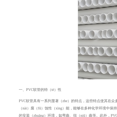
一、PVC软管的特（tè）性
PVC软管具有一系列显著（zhe）的特点，这些特点使其在众多材料
（nài）腐（fǔ）蚀性（xìng）能，能够在多种化学环境中保
的安装（zhuāng）环境，如弯曲、扭（niǔ）曲等。此外，P