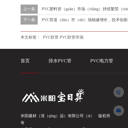
上一条
PVC塑料管（guǎn）市场（chǎng）持续繁荣（
下一条
PVC管道（dào）市（shì）场稳健增长，技术
本文标签：
PVC软管
PVC软管市场
首页
排水PVC管
PVC电力管
米阳建材（清（qīng）远）有限公司（sī）
版权所
有