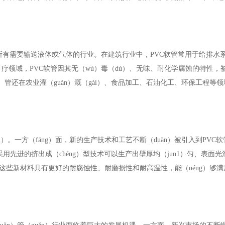
盖了所有需要输送液体或气体的行业。在建筑行业中，PVC软管常用于给排水
（yī）疗领域，PVC软管因其无（wú）毒（dú）、无味、耐化学腐蚀的特性
ǎn）管还在农业灌（guàn）溉（gài）、食品加工、石油化工、环保工程等
。一方（fāng）面，新的生产技术和工艺不断（duàn）被引入到PVC软管
采用先进的挤出成（chéng）型技术可以生产出壁厚均（jun1）匀、表面光
，这些新材料具有更好的耐腐蚀性、耐磨损性和耐高温性，能（néng）够满足