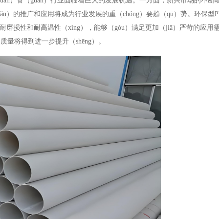
uǎn）管（guǎn）行业面临着巨大的发展机遇。一方面，新兴市场的不断
ǎn）的推广和应用将成为行业发展的重（chóng）要趋（qū）势。环保型
、耐磨损性和耐高温性（xìng），能够（gòu）满足更加（jiā）严苛的应
量将得到进一步提升（shēng）。