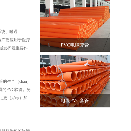
系统、暖通
，被广泛应用于医疗
PVC电缆套管
领域发挥着重要作
的生产（chǎn）
滑的PVC软管。另
更（gèng）加
电缆PVC套管