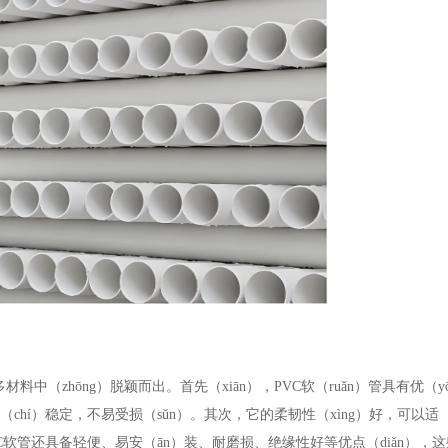
中（zhōng）脱颖而出。首先（xiān），PVC软（ruǎn）管具有优（y
持（chí）稳定，不易受损（sǔn）。其次，它的柔韧性（xìng）好，可以适（
VC软管还具备轻便、易安（ān）装、耐磨损、绝缘性好等优点（diǎn），这