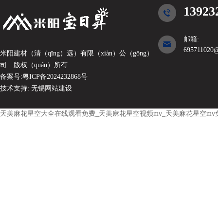
13923
邮箱:
695711020
米阳建材（清（qīng）远）有限（xiàn）公（gōng）
司
版权（quán）所有
备案号:
粤ICP备2024232868号
技术支持:
无锡网站建设
天美麻花星空大全在线观看免费_天美麻花星空视频mv_天美麻花星空mv