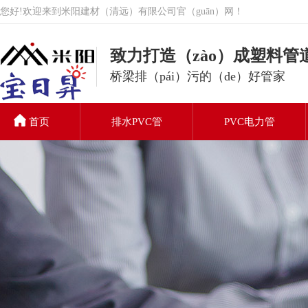
您好!欢迎来到米阳建材（清远）有限公司官（guān）网！
致力打造（zào）成塑料管
桥梁排（pái）污的（de）好管家
首页
排水PVC管
PVC电力管
PVC排水管
联系我们