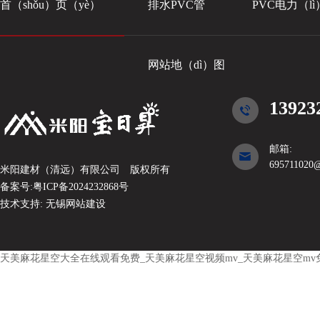
首（shǒu）页（yè）
排水PVC管
PVC电力（l
网站地（dì）图
13923
邮箱:
695711020
米阳建材（清远）有限公司
版权所有
备案号:
粤ICP备2024232868号
技术支持:
无锡网站建设
天美麻花星空大全在线观看免费_天美麻花星空视频mv_天美麻花星空mv