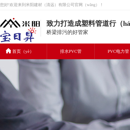
您好!欢迎来到米阳建材（清远）有限公司官网（wǎng）！
致力打造成塑料管道行（há
桥梁排污的好管家
首页（yè）
排水PVC管
PVC电力管
PVC排（pái）水管
联系我们