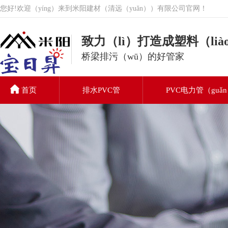
您好!欢迎（yíng）来到米阳建材（清远（yuǎn））有限公司官网！
致力（lì）打造成塑料（li
桥梁排污（wū）的好管家
首页
排水PVC管
PVC电力管（guǎ
PVC排水（shuǐ）
管
关于我们
联系我们（men）