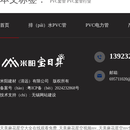
PVC套管
PVC套管行业
首页
排（pái）水PVC管
PVC电力管
13923
邮箱:
695711020
米阳建材（清远）有限公司
版权所有
备案号（hào）:
粤ICP备（bèi）2024232868号
技术支持（chí）:
无锡网站建设
天美麻花星空大全在线观看免费_天美麻花星空视频mv_天美麻花星空mv