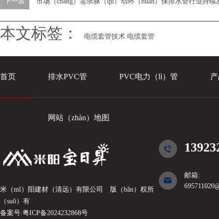
下一条
市场（chǎng）需求驱（qū）动环（huán）保排水管行业持续
本文标签：
电缆套管技术
电缆套管
首页
排水PVC管
PVC电力（lì）管
产
网站（zhàn）地图
13923
邮箱:
695711020
米（mǐ）阳建材（清远）有限公司
版（bǎn）权所
（suǒ）有
备案号:
粤ICP备2024232868号