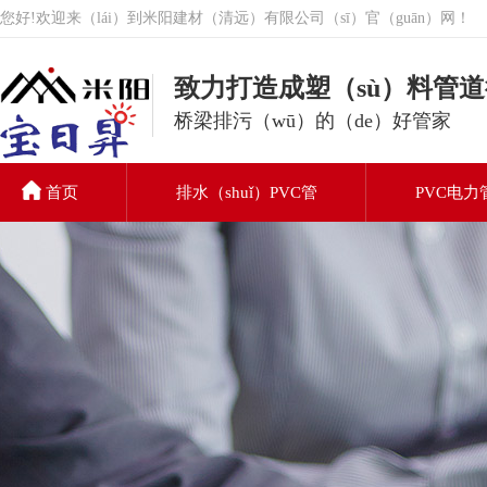
您好!欢迎来（lái）到米阳建材（清远）有限公司（sī）官（guān）网！
致力打造成塑（sù）料管
桥梁排污（wū）的（de）好管家
首页
排水（shuǐ）PVC管
PVC电力
PVC排水管
关于我们
联（lián）系我们（men）