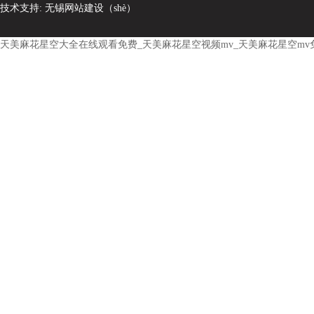
技术支持:
无锡网站建设（shè）
天美麻花星空大全在线观看免费_天美麻花星空视频mv_天美麻花星空mv