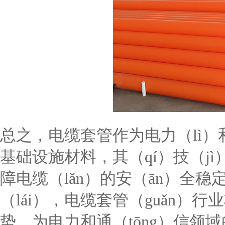
总之，电缆套管作为电力（lì）和
基础设施材料，其（qí）技（j
障电缆（lǎn）的安（ān）全
（lái），电缆套管（guǎn）
势，为电力和通（tōng）信领